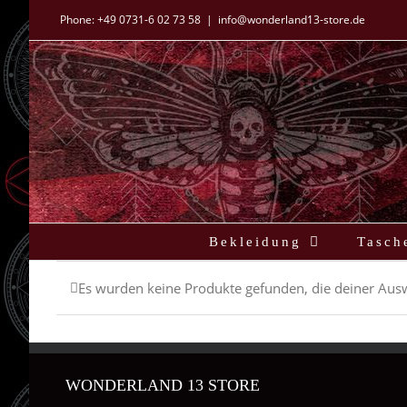
Zum
Phone:
+49 0731-6 02 73 58
|
info@wonderland13-store.de
Inhalt
springen
Bekleidung
Tasch
Es wurden keine Produkte gefunden, die deiner Aus
WONDERLAND 13 STORE