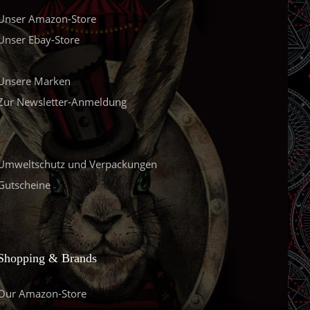
Unser Amazon-Store
Unser Ebay-Store
Unsere Marken
Zur Newsletter-Anmeldung
Umweltschutz und Verpackungen
Gutscheine
Shopping & Brands
Our Amazon-Store