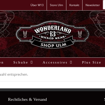
P
s
Über W13
Store Ulm
Kontakt
Newsletter
en
Schuhe
Accessoires
Plus Size
wahl entsprechen.
Rechtliches & Versand