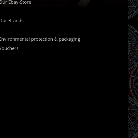
Our Ebay-Store
Our Brands
Environmental protection & packaging
Vouchers