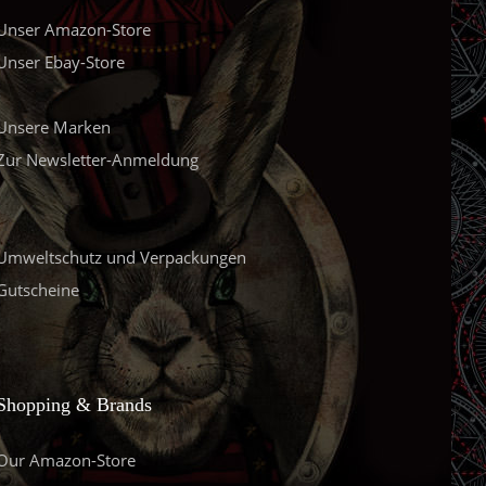
Unser Amazon-Store
Unser Ebay-Store
Unsere Marken
Zur Newsletter-Anmeldung
Umweltschutz und Verpackungen
Gutscheine
Shopping & Brands
Our Amazon-Store