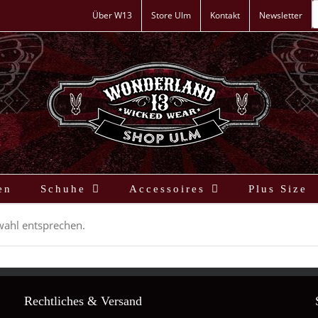
P
s
Über W13
Store Ulm
Kontakt
Newsletter
en
Schuhe
Accessoires
Plus Size
wahl entsprechen.
Rechtliches & Versand