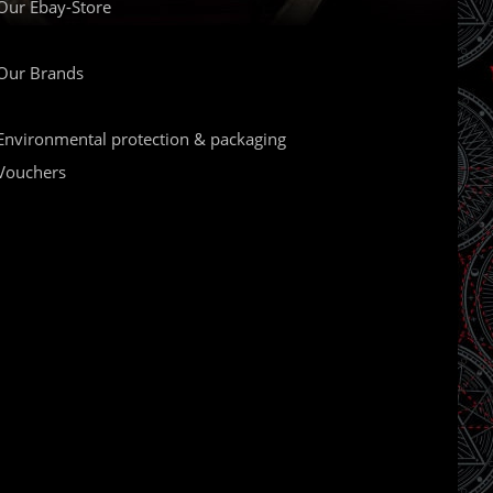
Our Ebay-Store
Our Brands
Environmental protection & packaging
Vouchers