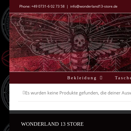
Zum
Phone:
+49 0731-6 02 73 58
|
info@wonderland13-store.de
Inhalt
springen
Bekleidung
Tasch
Es wurden keine Produkte gefunden, die deiner Aus
WONDERLAND 13 STORE