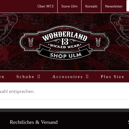
P
s
Über W13
Store Ulm
Kontakt
Newsletter
en
Schuhe
Accessoires
Plus Size
wahl entsprechen.
Rechtliches & Versand