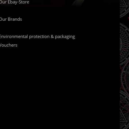
Our Ebay-Store
Our Brands
Environmental protection & packaging
Vouchers