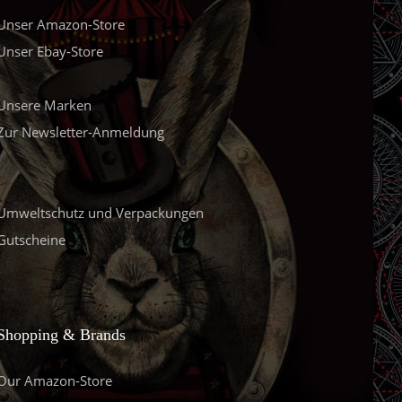
Unser Amazon-Store
Unser Ebay-Store
Unsere Marken
Zur Newsletter-Anmeldung
Umweltschutz und Verpackungen
Gutscheine
Shopping & Brands
Our Amazon-Store