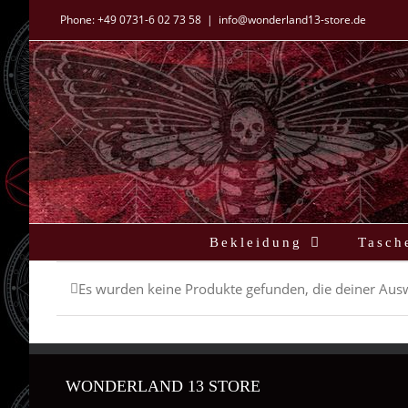
Zum
Phone:
+49 0731-6 02 73 58
|
info@wonderland13-store.de
Inhalt
springen
Bekleidung
Tasch
Es wurden keine Produkte gefunden, die deiner Aus
WONDERLAND 13 STORE