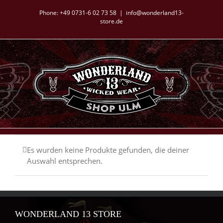
Zum
Phone:
+49 0731-6 02 73 58
|
info@wonderland13-
Inhalt
store.de
springen
Es wurden keine Produkte gefunden, die deiner
Auswahl entsprechen.
WONDERLAND 13 STORE