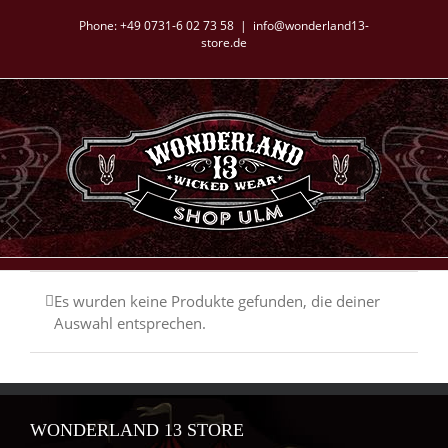
Zum
Phone:
+49 0731-6 02 73 58
|
info@wonderland13-
Inhalt
store.de
springen
Es wurden keine Produkte gefunden, die deiner
Auswahl entsprechen.
WONDERLAND 13 STORE