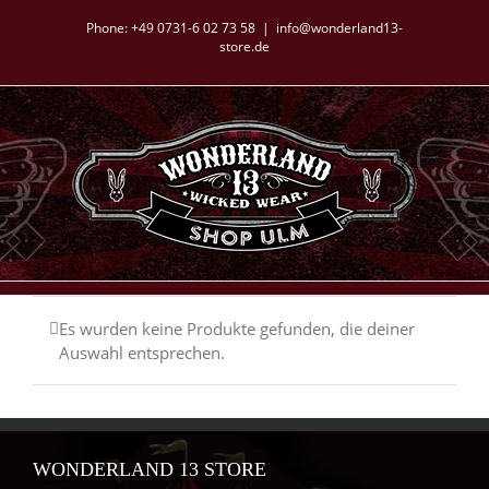
Zum
Phone:
+49 0731-6 02 73 58
|
info@wonderland13-
Inhalt
store.de
springen
Es wurden keine Produkte gefunden, die deiner
Auswahl entsprechen.
WONDERLAND 13 STORE