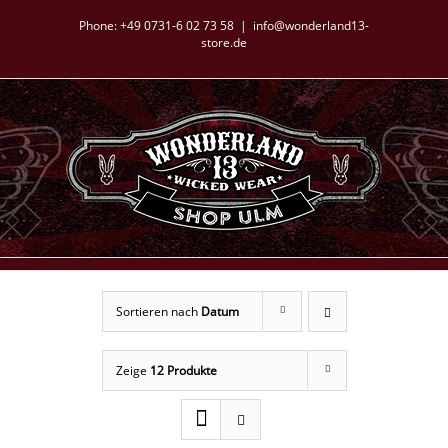
Zum
Phone:
+49 0731-6 02 73 58
|
info@wonderland13-
Inhalt
store.de
springen
Sortieren nach
Datum
Zeige
12 Produkte