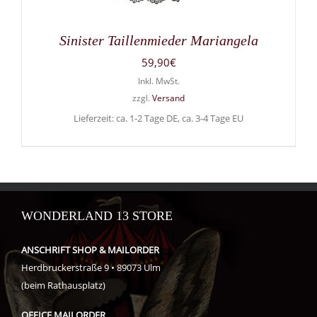
Sinister Taillenmieder Mariangela
59,90
€
Inkl. MwSt.
zzgl.
Versand
Lieferzeit: ca. 1-2 Tage DE, ca. 3-4 Tage EU
WONDERLAND 13 STORE
ANSCHRIFT SHOP & MAILORDER
Herdbruckerstraße 9 • 89073 Ulm
(beim Rathausplatz)
OFFICE MAILORDER