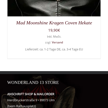
Mad Moonshine Kragen Coven Hekate
19,90
€
Inkl. MwSt.
zzgl.
Versand
Lieferzeit: ca. 1-2 Tage DE, ca. 3-4 Tage EU
WONDERLAND 13 STORE
ANSCHRIFT SHOP & MAILORDER
Herdbruckerstraße 9 • 89073 Ulm
(beim Rathausplatz)