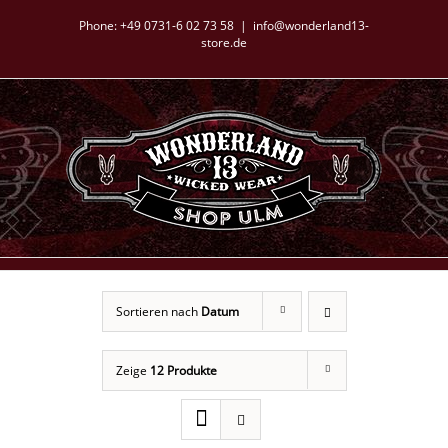
Zum
Phone:
+49 0731-6 02 73 58
|
info@wonderland13-
Inhalt
store.de
springen
Sortieren nach
Datum
Zeige
12 Produkte